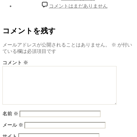
者
稿
jutu01
コメントはまだありません
日
へ
の
コメントを残す
メールアドレスが公開されることはありません。
※
が付い
ている欄は必須項目です
コメント
※
名前
※
メール
※
サイト