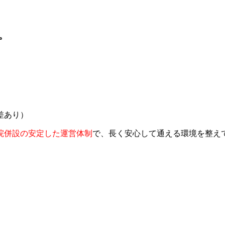
。
差あり）
院併設の安定した運営体制
で、長く安心して通える環境を整え