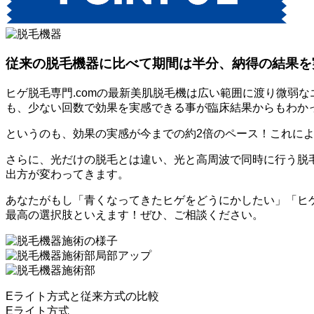
従来の脱毛機器に
比べて期間は半分、
納得の結果を
ヒゲ脱毛専門.comの最新美肌脱毛機は広い範囲に渡り微弱
も、少ない回数で効果を実感できる事が臨床結果からもわか
というのも、
効果の実感が今までの約2倍のペース！
これによ
さらに、光だけの脱毛とは違い、光と高周波で同時に行う脱
出方が変わってきます。
あなたがもし「青くなってきたヒゲをどうにかしたい」「ヒゲ
最高の選択肢
といえます！ぜひ、ご相談ください。
施術の様子
施術部局部アップ
施術部
Eライト方式と従来方式の比較
E
ラ
イ
ト
方
式