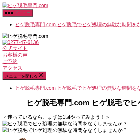
コ
ヒ
ン
ゲ
メニュー
テ
脱
ヒゲ脱毛専門.com ヒゲ脱毛でヒゲ処理の無駄な時間を
ン
毛
ツ
専
へ
門.com
ス
公式サイト
キ
お客様の声
ッ
ご予約
プ
アクセス
メニューを閉じる
ヒゲ脱毛専門.com ヒゲ脱毛でヒゲ処理の無駄な時間を
ヒゲ脱毛専門.com ヒゲ脱毛で
＜
迷
っ
て
い
る
な
ら
、
ま
ず
は
1
回
や
っ
て
み
よ
う
！
＞