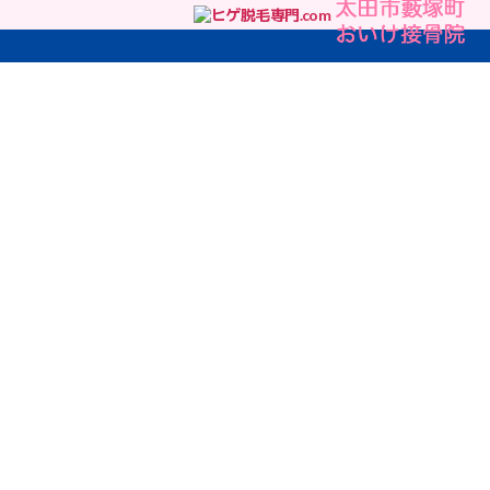
ヒ
ゲ
脱
毛
専
門.com