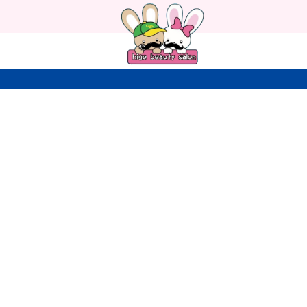
ヒ
ゲ
脱
毛
専
門.com