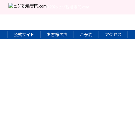
hige-plus
© 2026
ヒゲ脱毛専門.com
公式サイト
お客様の声
ご予約
アクセス